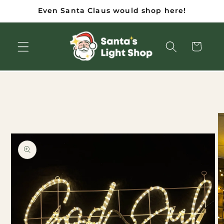
Doorgaan
Even Santa Claus would shop here!
naar
artikel
Winkelwage
 naar
oductinformatie