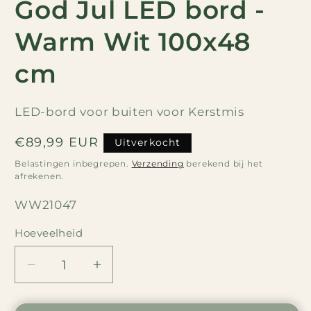
God Jul LED bord -
Warm Wit 100x48
cm
LED-bord voor buiten voor Kerstmis
Normale
€89,99 EUR
Uitverkocht
prijs
Belastingen inbegrepen.
Verzending
berekend bij het
afrekenen.
SKU:
WW21047
Hoeveelheid
Hoeveelheid
Verlaag
Verhoog
de
de
hoeveelheid
hoeveelheid