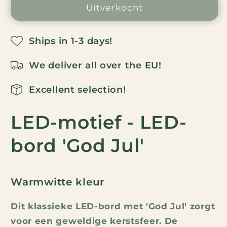
voor
voor
Uitverkocht
God
God
Jul
Jul
Ships in 1-3 days!
LED
LED
bord
bord
We deliver all over the EU!
-
-
Warm
Warm
Excellent selection!
Wit
Wit
100x48
100x48
LED-motief - LED-
cm
cm
bord 'God Jul'
Warmwitte kleur
Dit klassieke LED-bord met 'God Jul' zorgt
voor een geweldige kerstsfeer. De